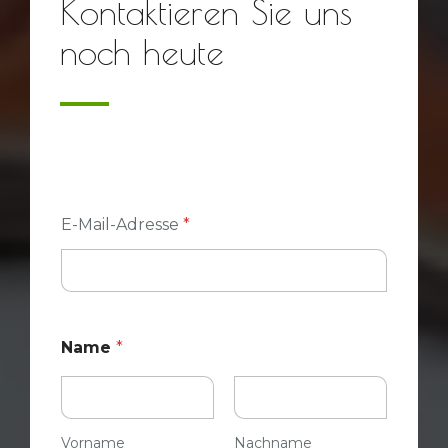
Kontaktieren Sie uns
noch heute
*
E-Mail-Adresse
*
w
ä
h
l
e
n
W
Name
*
o
r
ü
b
e
Vorname
Nachname