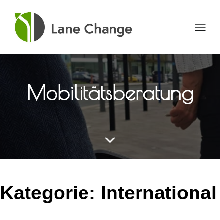
Direkt
zum
Inhalt
wechseln
Mobilitätsberatung
Kategorie:
International